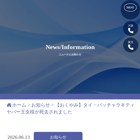
大阪
東京
News/Information
ニュースとお知らせ
ホーム
>
お知らせ
>
【おくやみ】タイ・パッチャラキティ
ヤパー王女様が死去されました
お知らせ
2026.
06.13