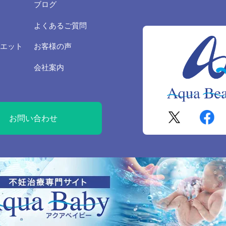
ブログ
情報を第三者に開示いたしません。 お客さまの同意がある場合 お客さ
スを行なうために当社が業務を委託する業者に対して開示する場合 法
よくあるご質問
とが必要である場合
エット
お客様の声
の安全対策
会社案内
人情報の正確性及び安全性確保のために、セキュリティに万全の対策を
照会
お問い合わせ
ご本人の個人情報の照会・修正・削除などをご希望される場合には、ご
の上、対応させていただきます。
範の遵守と見直し
有する個人情報に関して適用される日本の法令、その他規範を遵守する
の内容を適宜見直し、その改善に努めます。