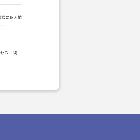
業員に個人情
す。
セス・紛
体制の整
理を行ない
に対する回
する場合を