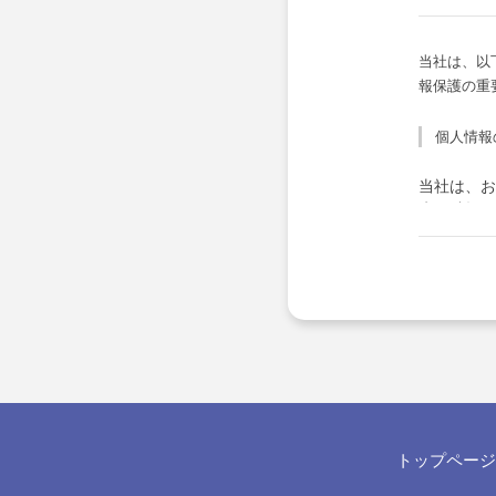
当社は、以
報保護の重
個人情報
当社は、お
失・破損・
備・社員教
ます。
個人情報
お客さまか
答として、
個人情報
トップページ
当社は、お