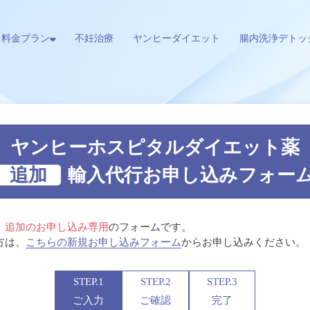
料金プラン
不妊治療
ヤンヒーダイエット
腸内洗浄デトッ
ヤンヒーホスピタル
ダイエット薬
追加
輸入代行
お申し込みフォー
、
追加のお申し込み専用
のフォームです。
方は、
こちらの新規お申し込みフォーム
からお申し込みください。
STEP.1
STEP.2
STEP.3
ご入力
ご確認
完了