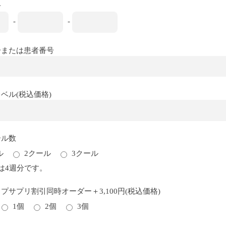
号
-
-
号または患者番号
ベル(税込価格)
ール数
ル
2クール
3クール
は4週分です。
プサプリ割引同時オーダー＋3,100円(税込価格)
1個
2個
3個