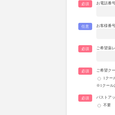
お電話番
必須
お客様番
任意
ご希望薬レ
必須
ご希望ク
必須
1クー
※1クール
バストアッ
必須
不要