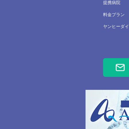
提携病院
除き、個人
れるサービ
料金プラン
開示するこ
ヤンヒーダイ
個人情報
当社は、個
す。
ご本人の
お客さまが
ことを確認
法令、規
当社は、保
本ポリシー