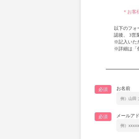
＊お客
以下のフォ
認後、 3
※記入いた
※詳細は「
お名前
必須
メールア
必須