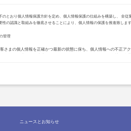
下のとおり個人情報保護方針を定め、個人情報保護の仕組みを構築し、 全従
要性の認識と取組みを徹底させることにより、個人情報の保護を推進致しま
の管理
客さまの個人情報を正確かつ最新の状態に保ち、個人情報への不正アク
改ざん・漏洩などを防止するため、セキュリティシステムの維持・管理
育の徹底等の必要な措置を講じ、安全対策を実施し個人情報の厳重な管
の利用目的
らお預かりした個人情報は、当社からのご連絡や業務のご案内やご質問
電子メールや資料のご送付に利用いたします。
の第三者への開示・提供の禁止
ニュースとお知らせ
客さまよりお預かりした個人情報を適切に管理し、次のいずれかに該当