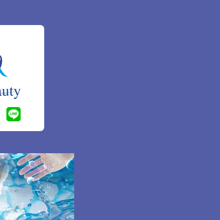
まが希望さ
令に基づき
講じていま
本人である
とともに、