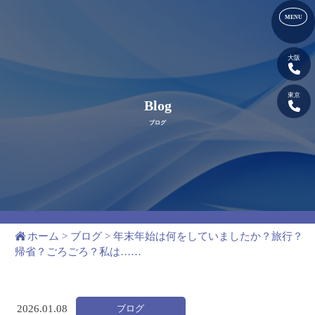
大阪
東京
Blog
ブログ
ホーム
>
ブログ
>
年末年始は何をしていましたか？旅行？
帰省？ごろごろ？私は……
ブログ
2026.
01.08