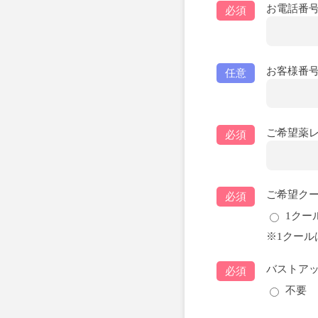
お電話番
必須
お客様番
任意
ご希望薬レ
必須
ご希望ク
必須
1クー
※1クール
バストアッ
必須
不要