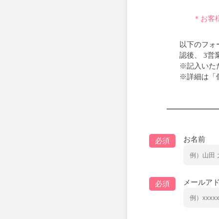
＊お客
以下のフォ
認後、 3
※記入いた
※詳細は「
お名前
必須
メールア
必須