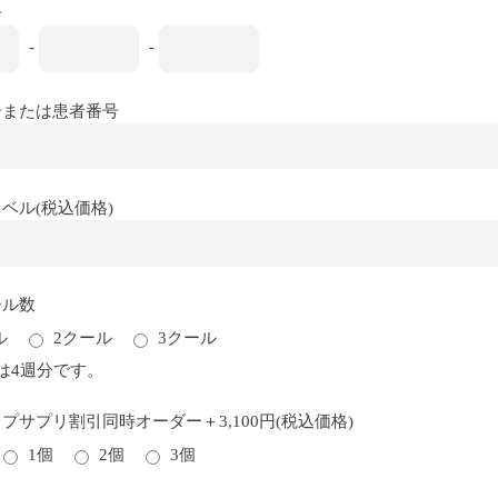
号
-
-
号または患者番号
ベル(税込価格)
ール数
ル
2クール
3クール
は4週分です。
プサプリ割引同時オーダー＋3,100円(税込価格)
1個
2個
3個