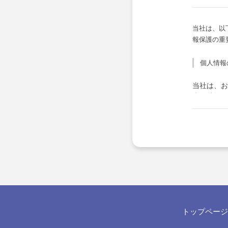
当社は、以
報保護の重
個人情報
当社は、お
失・破損・
備・社員教
ます。
個人情報
お客さまか
答として、
個人情報
トップページ
当社は、お