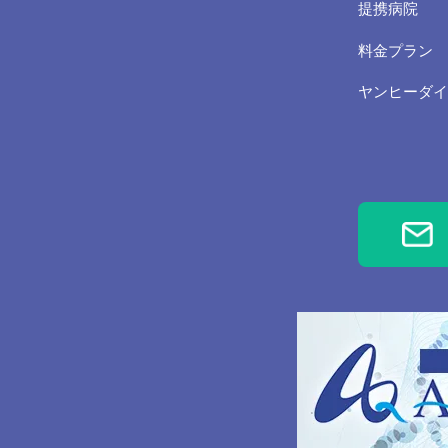
提携病院
除き、個人
れるサービ
料金プラン
開示するこ
ヤンヒーダイ
個人情報
当社は、個
す。
ご本人の
お客さまが
ことを確認
法令、規
当社は、保
本ポリシー