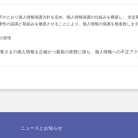
下のとおり個人情報保護方針を定め、個人情報保護の仕組みを構築し、 全従
要性の認識と取組みを徹底させることにより、個人情報の保護を推進致しま
の管理
客さまの個人情報を正確かつ最新の状態に保ち、個人情報への不正アク
改ざん・漏洩などを防止するため、セキュリティシステムの維持・管理
育の徹底等の必要な措置を講じ、安全対策を実施し個人情報の厳重な管
の利用目的
らお預かりした個人情報は、当社からのご連絡や業務のご案内やご質問
電子メールや資料のご送付に利用いたします。
の第三者への開示・提供の禁止
ニュースとお知らせ
客さまよりお預かりした個人情報を適切に管理し、次のいずれかに該当