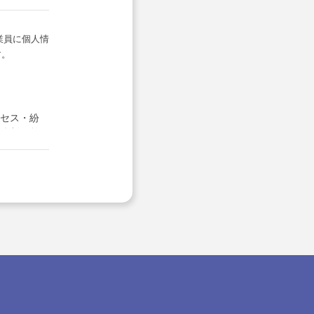
業員に個人情
す。
セス・紛
体制の整
理を行ない
に対する回
する場合を