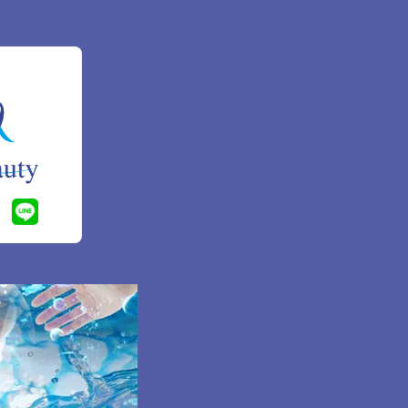
まが希望さ
令に基づき
講じていま
本人である
とともに、