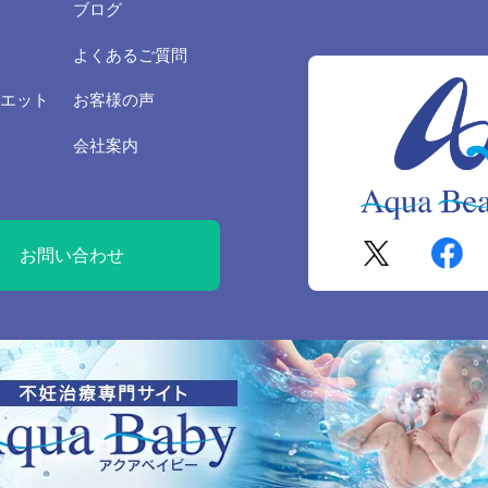
ブログ
情報を第三者に開示いたしません。 お客さまの同意がある場合 お客さ
スを行なうために当社が業務を委託する業者に対して開示する場合 法
よくあるご質問
とが必要である場合
エット
お客様の声
の安全対策
会社案内
人情報の正確性及び安全性確保のために、セキュリティに万全の対策を
照会
お問い合わせ
ご本人の個人情報の照会・修正・削除などをご希望される場合には、ご
の上、対応させていただきます。
範の遵守と見直し
有する個人情報に関して適用される日本の法令、その他規範を遵守する
の内容を適宜見直し、その改善に努めます。