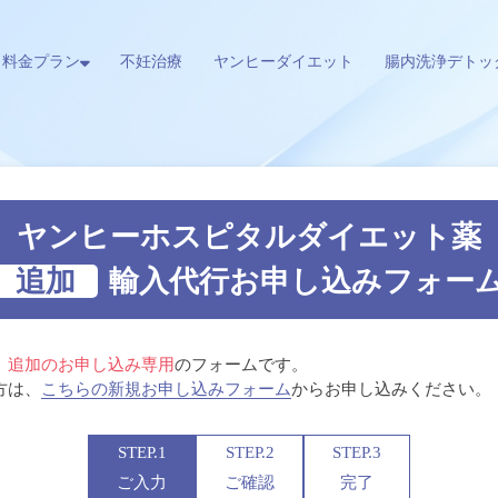
料金プラン
不妊治療
ヤンヒーダイエット
腸内洗浄デトッ
ヤンヒーホスピタル
ダイエット薬
追加
輸入代行
お申し込みフォー
、
追加のお申し込み専用
のフォームです。
方は、
こちらの新規お申し込みフォーム
からお申し込みください。
STEP.1
STEP.2
STEP.3
ご入力
ご確認
完了