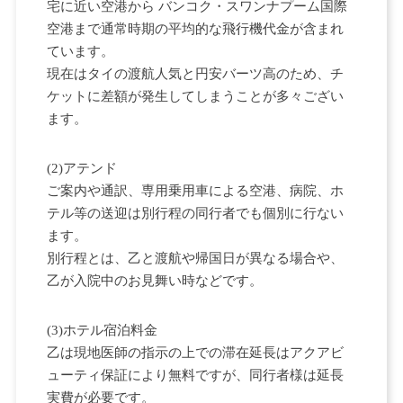
宅に近い空港から バンコク・スワンナプーム国際
空港まで通常時期の平均的な飛行機代金が含まれ
ています。
現在はタイの渡航人気と円安バーツ高のため、チ
ケットに差額が発生してしまうことが多々ござい
ます。
(2)アテンド
ご案内や通訳、専用乗用車による空港、病院、ホ
テル等の送迎は別行程の同行者でも個別に行ない
ます。
別行程とは、乙と渡航や帰国日が異なる場合や、
乙が入院中のお見舞い時などです。
(3)ホテル宿泊料金
乙は現地医師の指示の上での滞在延長はアクアビ
ューティ保証により無料ですが、同行者様は延長
実費が必要です。