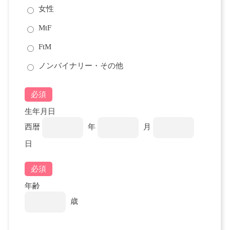
女性
MtF
FtM
ノンバイナリー・その他
必須
生年月日
西暦
年
月
日
必須
年齢
歳