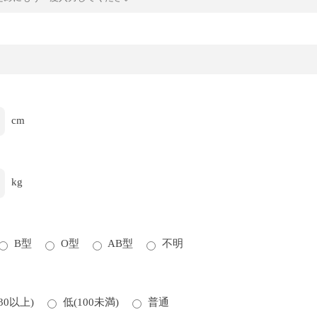
cm
kg
B型
O型
AB型
不明
30以上)
低(100未満)
普通