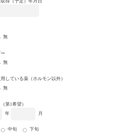
状取得（予定）年月日
無
ギー
無
使用している薬（ホルモン以外）
無
（第1希望）
年
月
中旬
下旬