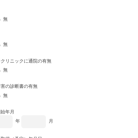
無
無
ークリニックに通院の有無
無
障害の診断書の有無
無
開始年月
年
月