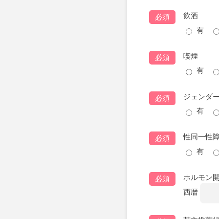
飲酒
必須
有
喫煙
必須
有
ジェンダ
必須
有
性同一性
必須
有
ホルモン
必須
西暦