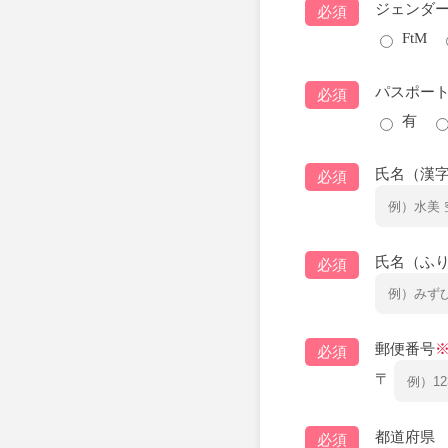
ジェンダ
必須
FtM
パスポー
必須
有
氏名（漢
必須
氏名（ふ
必須
郵便番号
必須
〒
都道府県
必須