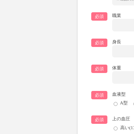
職業
必須
身長
必須
体重
必須
血液型
必須
A型
上の血圧
必須
高い(1