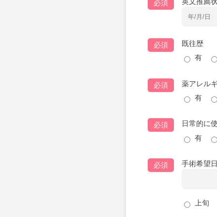
英文推薦
必須
既往歴
必須
有
薬アレル
必須
有
日常的に
必須
有
手術希望日
必須
上旬