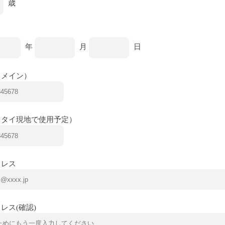
歳
年
月
日
（メイン）
（タイ現地で使用予定）
ドレス
レス(確認)