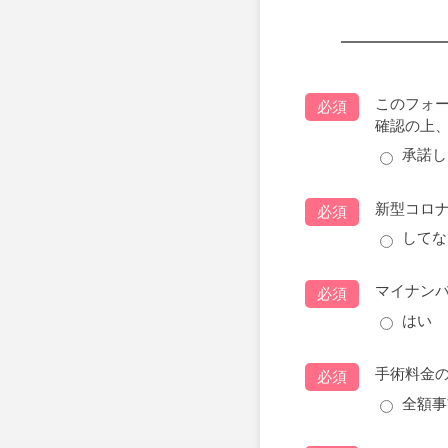
このフォ
必須
確認の上
承諾し
新型コロ
必須
してな
マイナン
必須
はい
手術料金
必須
全額事