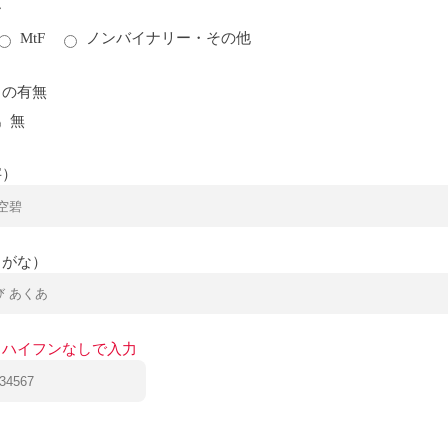
ー
MtF
ノンバイナリー・その他
トの有無
無
字）
りがな）
※ハイフンなしで入力